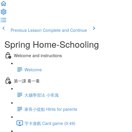
Previous Lesson
Complete and Continue
Spring Home-Schooling
Welcome and instructions
Welcome
第一課 看一看
大腦學習法 小常識
家長小提點 Hints for parents
字卡遊戲 Card game (0:49)