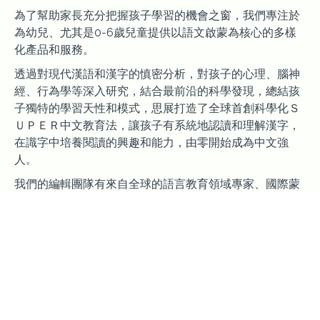
為了幫助家長充分把握孩子學習的機會之窗，我們專注於
為幼兒、尤其是0-6歲兒童提供以語文啟蒙為核心的多樣
化產品和服務。
透過對現代漢語和漢字的慎密分析，對孩子的心理、腦神
經、行為學等深入研究，結合最前沿的科學發現，總結孩
子獨特的學習天性和模式，思展打造了全球首創科學化Ｓ
ＵＰＥＲ中文教育法，讓孩子有系統地認讀和理解漢字，
在識字中培養閱讀的興趣和能力，由零開始成為中文強
人。
我們的編輯團隊有來自全球的語言教育領域專家、國際蒙
特梭利教師等，深耕中文教育多年，編寫了豐富的課程和
教材，不斷開發高效的學習資源，為家長提供實用的資
訊。在漢語地位日益突顯的形勢下，讓孩子感受漢語言的
魅力，了解中華文化，激發孩子的興趣和潛能，促進孩子
全面發展，為終身學習奠下結實的基礎。
自2006年起，思展致力為全球每個角落的家長和孩子服
務。我們將繼續以孩子為中心，與家長攜手，共同陪伴孩