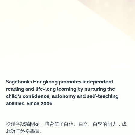
Sagebooks Hongkong promotes independent
reading and life-long learning by nurturing the
child’s confidence, autonomy and self-teaching
abilities. Since 2006.
從漢字認讀開始，培育孩子自信、自立、自學的能力，成
就孩子終身學習。